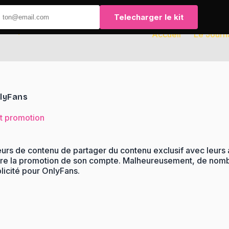
Telecharger le kit
Accueil
Le Journ
nlyFans
et promotion
teurs de contenu de partager du contenu exclusif avec leu
n faire la promotion de son compte. Malheureusement, de nom
blicité pour OnlyFans.