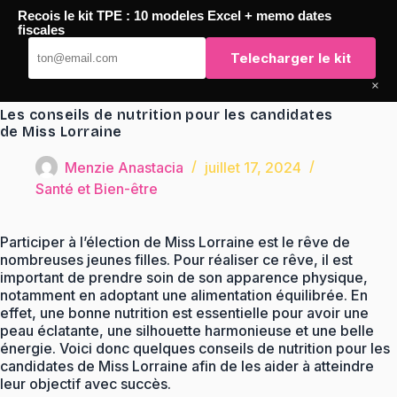
Passer
Recois le kit TPE : 10 modeles Excel + memo dates
au
TaqTaq
fiscales
contenu
Telecharger le kit
×
Les conseils de nutrition pour les candidates
de Miss Lorraine
Menzie Anastacia
juillet 17, 2024
Santé et Bien-être
Participer à l’élection de Miss Lorraine est le rêve de
nombreuses jeunes filles. Pour réaliser ce rêve, il est
important de prendre soin de son apparence physique,
notamment en adoptant une alimentation équilibrée. En
effet, une bonne nutrition est essentielle pour avoir une
peau éclatante, une silhouette harmonieuse et une belle
énergie. Voici donc quelques conseils de nutrition pour les
candidates de Miss Lorraine afin de les aider à atteindre
leur objectif avec succès.