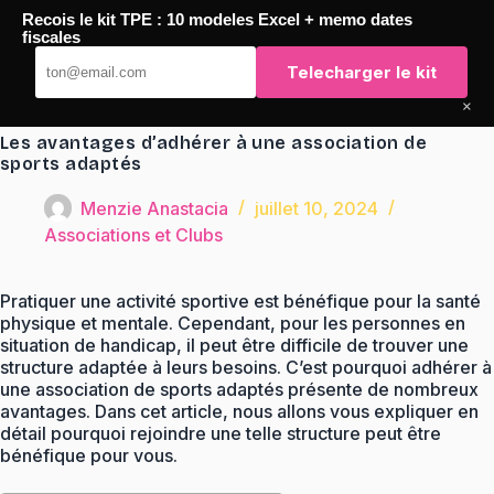
Passer
Recois le kit TPE : 10 modeles Excel + memo dates
au
TaqTaq
fiscales
contenu
Telecharger le kit
×
Les avantages d’adhérer à une association de
sports adaptés
Menzie Anastacia
juillet 10, 2024
Associations et Clubs
Pratiquer une activité sportive est bénéfique pour la santé
physique et mentale. Cependant, pour les personnes en
situation de handicap, il peut être difficile de trouver une
structure adaptée à leurs besoins. C’est pourquoi adhérer à
une association de sports adaptés présente de nombreux
avantages. Dans cet article, nous allons vous expliquer en
détail pourquoi rejoindre une telle structure peut être
bénéfique pour vous.