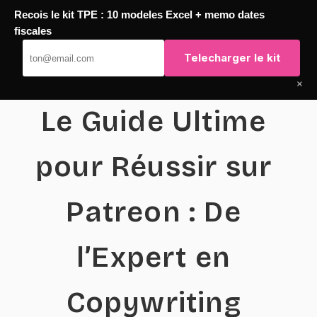
Recois le kit TPE : 10 modeles Excel + memo dates
Passer
fiscales
TaqTaq
au
Telecharger le kit
contenu
×
Le Guide Ultime
pour Réussir sur
Patreon : De
l’Expert en
Copywriting