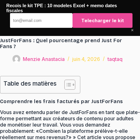
Passer
Recois le kit TPE : 10 modeles Excel + memo dates
au
TaqTaq
fiscales
contenu
Telecharger le kit
×
JustForFans : Quel pourcentage prend Just For
Fans ?
Menzie Anastacia
juin 4, 2026
taqtaq
Table des matières
Comprendre les frais facturés par JustForFans
Vous avez entendu parler de JustForFans en tant que plate-
forme permettant aux créateurs de contenu pour adultes
de monétiser leur travail. Vous vous demandez
probablement: «Combien la plateforme prélève-t-elle
réellement sur mes revenus?» » Cet article vous propose