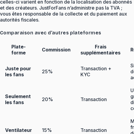
celles-ci varient en fonction de la localisation des abonnés
et des créateurs. JustForFans n’administre pas la TVA ;
vous êtes responsable de la collecte et du paiement aux
autorités fiscales.
Comparaison avec d’autres plateformes
Plate-
Frais
Commission
R
forme
supplémentaires
S
Juste pour
Transaction +
25%
d
les fans
KYC
a
U
Seulement
g
20%
Transaction
les fans
d
c
M
f
Ventilateur
15%
Transaction
d