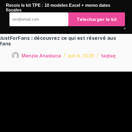
Passer
Recois le kit TPE : 10 modeles Excel + memo dates
au
TaqTaq
fiscales
contenu
Telecharger le kit
×
JustForFans : découvrez ce qui est réservé aux
fans
Menzie Anastacia
juin 4, 2026
taqtaq