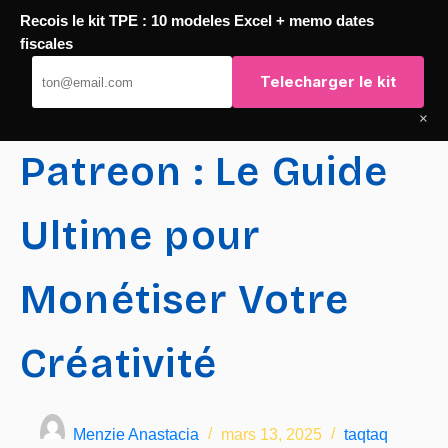
Recois le kit TPE : 10 modeles Excel + memo dates
Passer
fiscales
TaqTaq
au
Telecharger le kit
contenu
×
Patreon : Le Guide
Ultime pour
Monétiser Votre
Créativité
Menzie Anastacia
mars 13, 2025
taqtaq