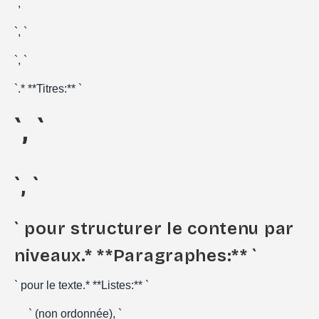
`, `
`, `
`, `
`.* **Titres:** `
`, `
`, `
` pour structurer le contenu par
niveaux.* **Paragraphes:** `
` pour le texte.* **Listes:** `
` (non ordonnée), `