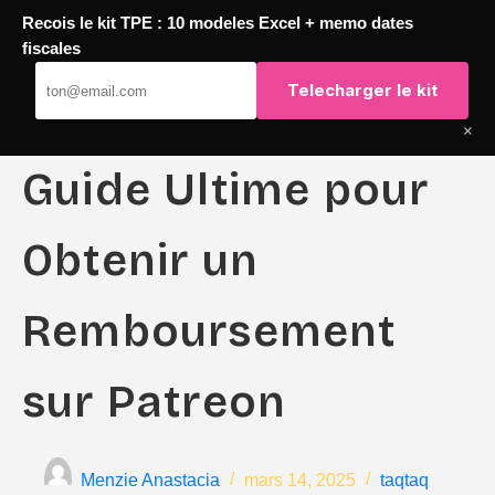
Recois le kit TPE : 10 modeles Excel + memo dates
Passer
fiscales
TaqTaq
au
Telecharger le kit
contenu
×
Guide Ultime pour
Obtenir un
Remboursement
sur Patreon
Menzie Anastacia
mars 14, 2025
taqtaq