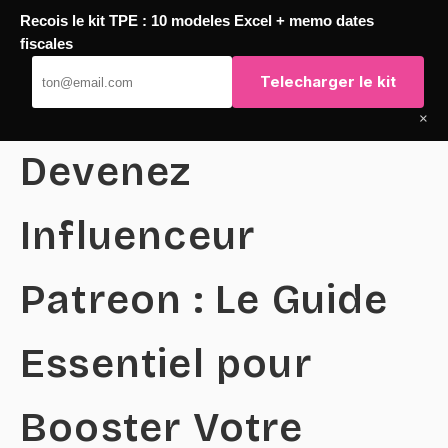
Recois le kit TPE : 10 modeles Excel + memo dates
Passer
fiscales
TaqTaq
au
Telecharger le kit
contenu
×
Devenez
Influenceur
Patreon : Le Guide
Essentiel pour
Booster Votre