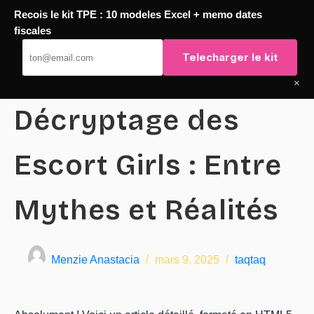
Recois le kit TPE : 10 modeles Excel + memo dates
Passer
fiscales
TaqTaq
au
Telecharger le kit
contenu
×
Décryptage des
Escort Girls : Entre
Mythes et Réalités
Menzie Anastacia
mars 9, 2025
taqtaq