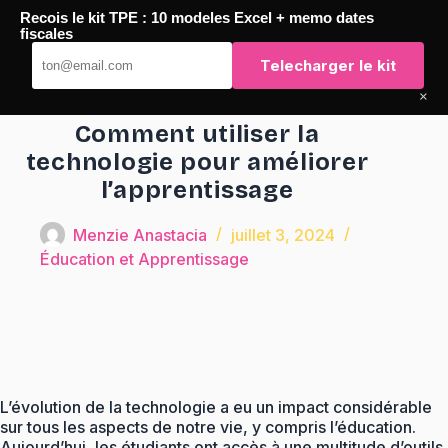
Passer
Recois le kit TPE : 10 modeles Excel + memo dates
au
TaqTaq
fiscales
contenu
Telecharger le kit
×
Comment utiliser la
technologie pour améliorer
l’apprentissage
Menzie Anastacia
juillet 3, 2024
Éducation et Apprentissage
L’évolution de la technologie a eu un impact considérable
sur tous les aspects de notre vie, y compris l’éducation.
Aujourd’hui, les étudiants ont accès à une multitude d’outils