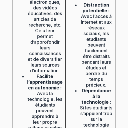
électroniques,
Distraction
des vidéos
potentielle :
éducatives, des
Avec l’accès à
articles de
Internet et aux
recherche, etc.
réseaux
Cela leur
sociaux, les
permet
étudiants
d’approfondir
peuvent
leurs
facilement
connaissances
être distraits
et de diversifier
pendant leurs
leurs sources
études et
d’information.
perdre du
Facilite
temps
l’apprentissage
précieux.
en autonomie :
Dépendance
Avec la
à la
technologie, les
technologie :
étudiants
Si les étudiants
peuvent
s’appuient trop
apprendre à
sur la
leur propre
technologie
rythme et selon