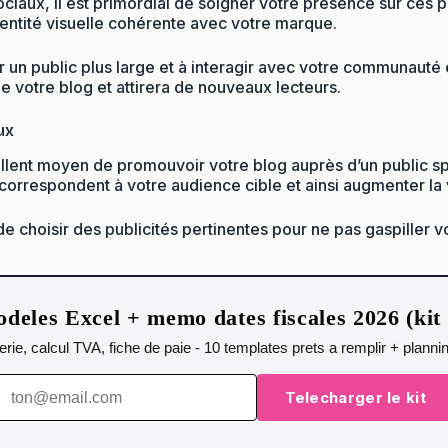
iaux, il est primordial de soigner votre présence sur ces p
identité visuelle cohérente avec votre marque.
her un public plus large et à interagir avec votre communau
 votre blog et attirera de nouveaux lecteurs.
ux
llent moyen de promouvoir votre blog auprès d’un public spé
orrespondent à votre audience cible et ainsi augmenter la vi
de choisir des publicités pertinentes pour ne pas gaspiller 
deles Excel + memo dates fiscales 2026 (ki
orerie, calcul TVA, fiche de paie - 10 templates prets a remplir + plann
Telecharger le kit