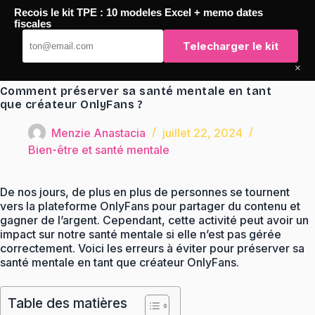
Passer
Recois le kit TPE : 10 modeles Excel + memo dates
au
TaqTaq
fiscales
contenu
Telecharger le kit
×
Comment préserver sa santé mentale en tant
que créateur OnlyFans ?
Menzie Anastacia
juillet 22, 2024
Bien-être et santé mentale
De nos jours, de plus en plus de personnes se tournent
vers la plateforme OnlyFans pour partager du contenu et
gagner de l’argent. Cependant, cette activité peut avoir un
impact sur notre santé mentale si elle n’est pas gérée
correctement. Voici les erreurs à éviter pour préserver sa
santé mentale en tant que créateur OnlyFans.
Table des matières