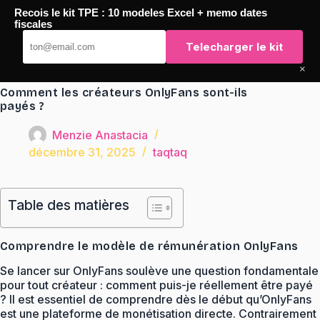
Passer
Recois le kit TPE : 10 modeles Excel + memo dates
au
TaqTaq
fiscales
contenu
Telecharger le kit
×
Comment les créateurs OnlyFans sont-ils
payés ?
Menzie Anastacia
décembre 31, 2025
taqtaq
Table des matières
Comprendre le modèle de rémunération OnlyFans
Se lancer sur OnlyFans soulève une question fondamentale
pour tout créateur : comment puis-je réellement être payé
? Il est essentiel de comprendre dès le début qu’OnlyFans
est une plateforme de monétisation directe. Contrairement