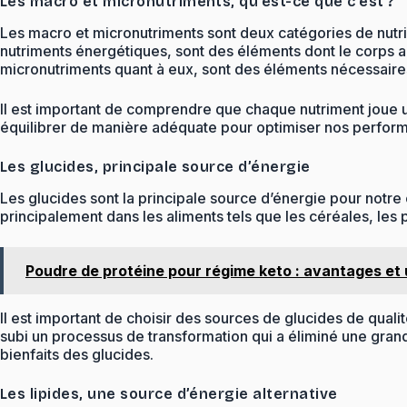
Les macro et micronutriments, qu’est-ce que c’est ?
Les macro et micronutriments sont deux catégories de nut
nutriments énergétiques, sont des éléments dont le corps a b
micronutriments quant à eux, sont des éléments nécessaires 
Il est important de comprendre que chaque nutriment joue un 
équilibrer de manière adéquate pour optimiser nos perform
Les glucides, principale source d’énergie
Les glucides sont la principale source d’énergie pour notre 
principalement dans les aliments tels que les céréales, les pâ
Poudre de protéine pour régime keto : avantages et
Il est important de choisir des sources de glucides de qualit
subi un processus de transformation qui a éliminé une grande
bienfaits des glucides.
Les lipides, une source d’énergie alternative