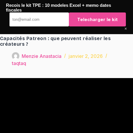
Passer
Recois le kit TPE : 10 modeles Excel + memo dates
au
TaqTaq
fiscales
contenu
Telecharger le kit
×
Capacités Patreon : que peuvent réaliser les
créateurs ?
Menzie Anastacia
janvier 2, 2026
taqtaq