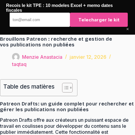
Passer
Recois le kit TPE : 10 modeles Excel + memo dates
au
TaqTaq
fiscales
contenu
Telecharger le kit
×
Brouillons Patreon : recherche et gestion de
vos publications non publiées
Menzie Anastacia
janvier 12, 2026
taqtaq
Table des matières
Patreon Drafts: un guide complet pour rechercher et
gérer les publications non publiées
Patreon Drafts offre aux créateurs un puissant espace de
travail en coulisses pour développer du contenu sans le
publier immédiatement. Cette fonctionnalité est