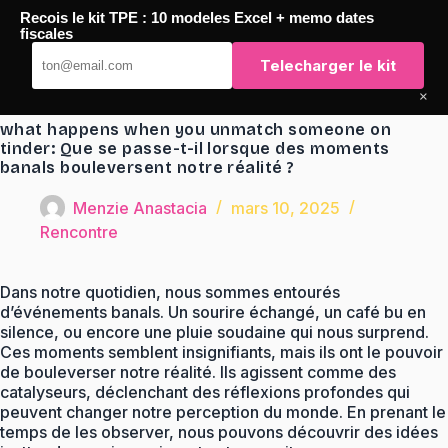
Passer
Recois le kit TPE : 10 modeles Excel + memo dates
au
TaqTaq
fiscales
contenu
Telecharger le kit
×
what happens when you unmatch someone on
tinder: Que se passe-t-il lorsque des moments
banals bouleversent notre réalité ?
Menzie Anastacia
mars 10, 2025
Rencontre
Dans notre quotidien, nous sommes entourés
d’événements banals. Un sourire échangé, un café bu en
silence, ou encore une pluie soudaine qui nous surprend.
Ces moments semblent insignifiants, mais ils ont le pouvoir
de bouleverser notre réalité. Ils agissent comme des
catalyseurs, déclenchant des réflexions profondes qui
peuvent changer notre perception du monde. En prenant le
temps de les observer, nous pouvons découvrir des idées