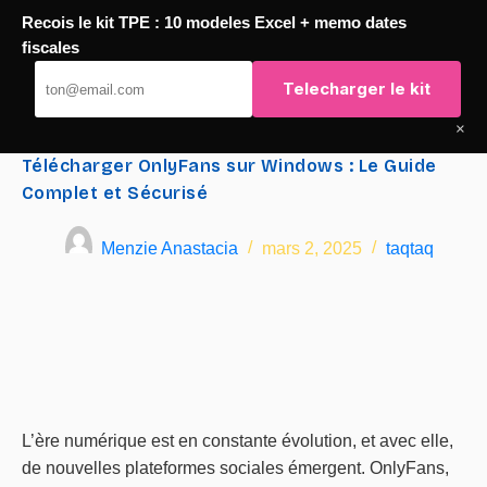
Recois le kit TPE : 10 modeles Excel + memo dates
Passer
fiscales
TaqTaq
au
Telecharger le kit
contenu
×
Télécharger OnlyFans sur Windows : Le Guide
Complet et Sécurisé
Menzie Anastacia
mars 2, 2025
taqtaq
L’ère numérique est en constante évolution, et avec elle,
de nouvelles plateformes sociales émergent. OnlyFans,