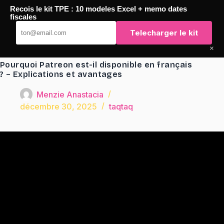
Passer
Recois le kit TPE : 10 modeles Excel + memo dates
au
TaqTaq
fiscales
contenu
Telecharger le kit
×
Pourquoi Patreon est-il disponible en français
? – Explications et avantages
Menzie Anastacia
décembre 30, 2025
taqtaq