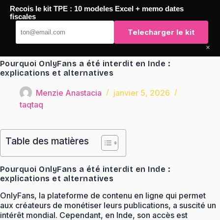
Passer
Recois le kit TPE : 10 modeles Excel + memo dates
au
TaqTaq
fiscales
contenu
Telecharger le kit
×
Pourquoi OnlyFans a été interdit en Inde :
explications et alternatives
Menzie Anastacia
janvier 5, 2026
taqtaq
Table des matières
Pourquoi OnlyFans a été interdit en Inde :
explications et alternatives
OnlyFans, la plateforme de contenu en ligne qui permet
aux créateurs de monétiser leurs publications, a suscité un
intérêt mondial. Cependant, en Inde, son accès est