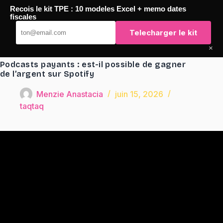
Passer
Recois le kit TPE : 10 modeles Excel + memo dates
au
TaqTaq
fiscales
contenu
Telecharger le kit
×
Podcasts payants : est-il possible de gagner
de l’argent sur Spotify
Menzie Anastacia
juin 15, 2026
taqtaq