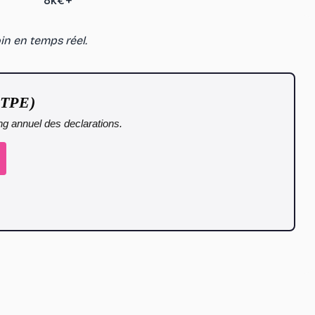
8k€+
in en temps réel.
 TPE)
ing annuel des declarations.