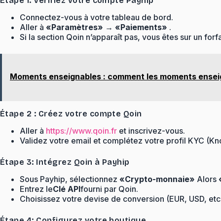
Étape 1: Vérifiez votre compte Payhip
Connectez-vous à votre tableau de bord.
Aller à
«Paramètres» → «Paiements»
.
Si la section Qoin n’apparaît pas, vous êtes sur un for
Moments enseignables : comment les moments enseig
Étape 2 : Créez votre compte Qoin
Aller à
https://www.qoin.fr
et inscrivez-vous.
Validez votre email et complétez votre profil KYC (
Étape 3: Intégrez Qoin à Payhip
Sous Payhip, sélectionnez
«Crypto-monnaie»
Alors
Entrez le
Clé API
fourni par Qoin.
Choisissez votre devise de conversion (EUR, USD, etc.
Étape 4: Configurez votre boutique