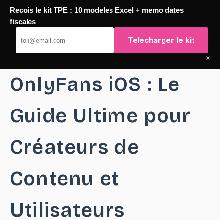
Recois le kit TPE : 10 modeles Excel + memo dates
Passer
fiscales
TaqTaq
au
Telecharger le kit
contenu
×
OnlyFans iOS : Le
Guide Ultime pour
Créateurs de
Contenu et
Utilisateurs