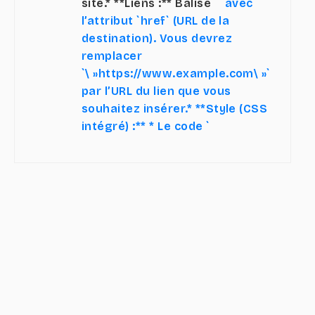
site.* **Liens :** Balise `
` avec
l’attribut `href` (URL de la
destination). Vous devrez
remplacer
`\ »https://www.example.com\ »`
par l’URL du lien que vous
souhaitez insérer.* **Style (CSS
intégré) :** * Le code `