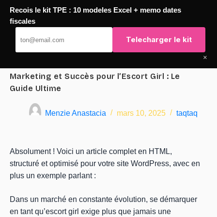
Recois le kit TPE : 10 modeles Excel + memo dates
Please click
here
if you are not redirected within a few
fiscales
seconds.
Telecharger le kit
Passer
TaqTaq
au
×
contenu
Marketing et Succès pour l’Escort Girl : Le
Guide Ultime
Menzie Anastacia
mars 10, 2025
taqtaq
Absolument ! Voici un article complet en HTML,
structuré et optimisé pour votre site WordPress, avec en
plus un exemple parlant :
Dans un marché en constante évolution, se démarquer
en tant qu’escort girl exige plus que jamais une