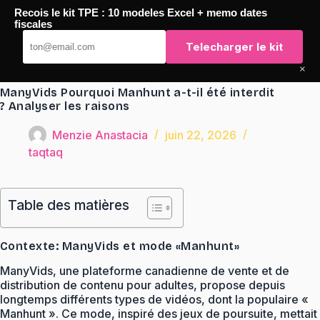
Passer
Recois le kit TPE : 10 modeles Excel + memo dates
au
TaqTaq
fiscales
contenu
Telecharger le kit
×
ManyVids Pourquoi Manhunt a-t-il été interdit
? Analyser les raisons
Menzie Anastacia
juin 22, 2026
taqtaq
Table des matières
Contexte: ManyVids et mode «Manhunt»
ManyVids, une plateforme canadienne de vente et de
distribution de contenu pour adultes, propose depuis
longtemps différents types de vidéos, dont la populaire «
Manhunt ». Ce mode, inspiré des jeux de poursuite, mettait