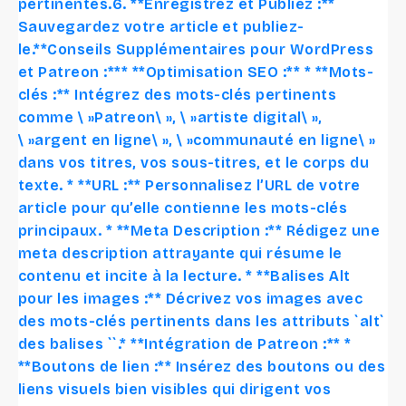
pertinentes.6. **Enregistrez et Publiez :**
Sauvegardez votre article et publiez-
le.**Conseils Supplémentaires pour WordPress
et Patreon :*** **Optimisation SEO :** * **Mots-
clés :** Intégrez des mots-clés pertinents
comme \ »Patreon\ », \ »artiste digital\ »,
\ »argent en ligne\ », \ »communauté en ligne\ »
dans vos titres, vos sous-titres, et le corps du
texte. * **URL :** Personnalisez l’URL de votre
article pour qu’elle contienne les mots-clés
principaux. * **Meta Description :** Rédigez une
meta description attrayante qui résume le
contenu et incite à la lecture. * **Balises Alt
pour les images :** Décrivez vos images avec
des mots-clés pertinents dans les attributs `alt`
des balises `
`.* **Intégration de Patreon :** *
**Boutons de lien :** Insérez des boutons ou des
liens visuels bien visibles qui dirigent vos