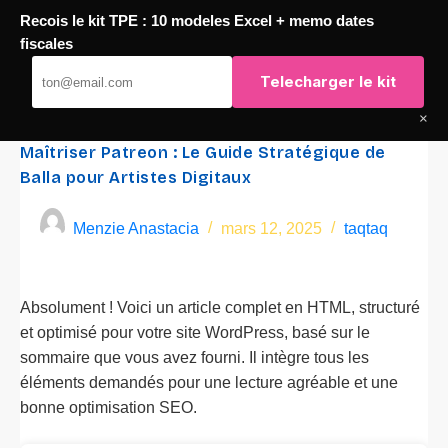
Recois le kit TPE : 10 modeles Excel + memo dates
Passer
fiscales
TaqTaq
au
Telecharger le kit
contenu
×
Maîtriser Patreon : Le Guide Stratégique de
Balla pour Artistes Digitaux
Menzie Anastacia
mars 12, 2025
taqtaq
Absolument ! Voici un article complet en HTML, structuré
et optimisé pour votre site WordPress, basé sur le
sommaire que vous avez fourni. Il intègre tous les
éléments demandés pour une lecture agréable et une
bonne optimisation SEO.