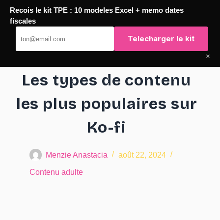
Recois le kit TPE : 10 modeles Excel + memo dates
Passer
fiscales
au
TaqTaq
Telecharger le kit
contenu
×
Les types de contenu
les plus populaires sur
Ko-fi
Menzie Anastacia
août 22, 2024
Contenu adulte