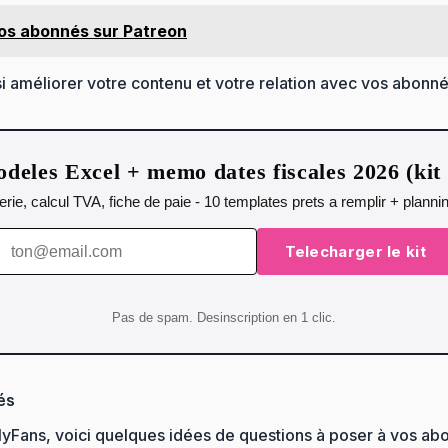
vos abonnés sur Patreon
nsi améliorer votre contenu et votre relation avec vos abonn
deles Excel + memo dates fiscales 2026 (ki
orerie, calcul TVA, fiche de paie - 10 templates prets a remplir + plann
Telecharger le kit
Pas de spam. Desinscription en 1 clic.
és
nlyFans, voici quelques idées de questions à poser à vos ab