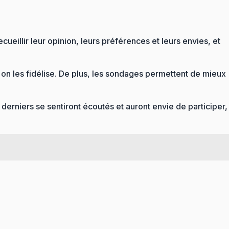
illir leur opinion, leurs préférences et leurs envies, et
on les fidélise. De plus, les sondages permettent de mieux
derniers se sentiront écoutés et auront envie de participer,