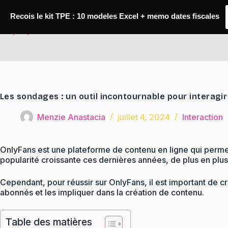
Passer
au
Recois le kit TPE : 10 modeles Excel + memo dates fiscales
contenu
TaqTaq
Les sondages : un outil incontournable pour interagi
Menzie Anastacia
juillet 4, 2024
Interaction
OnlyFans est une plateforme de contenu en ligne qui perme
popularité croissante ces dernières années, de plus en plus
Cependant, pour réussir sur OnlyFans, il est important de c
abonnés et les impliquer dans la création de contenu.
Table des matières