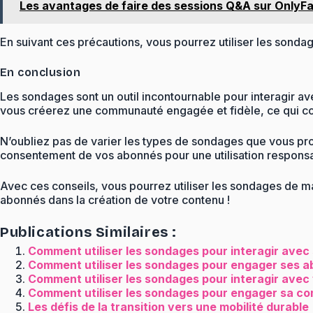
Les avantages de faire des sessions Q&A sur OnlyF
En suivant ces précautions, vous pourrez utiliser les son
En conclusion
Les sondages sont un outil incontournable pour interagir av
vous créerez une communauté engagée et fidèle, ce qui con
N’oubliez pas de varier les types de sondages que vous prop
consentement de vos abonnés pour une utilisation respons
Avec ces conseils, vous pourrez utiliser les sondages de ma
abonnés dans la création de votre contenu !
Publications Similaires :
Comment utiliser les sondages pour interagir ave
Comment utiliser les sondages pour engager ses 
Comment utiliser les sondages pour interagir avec
Comment utiliser les sondages pour engager sa c
Les défis de la transition vers une mobilité durable