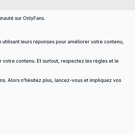
unauté sur OnlyFans.
 utilisant leurs réponses pour améliorer votre contenu,
otre contenu. Et surtout, respectez les règles et le
ns. Alors n’hésitez plus, lancez-vous et impliquez vos