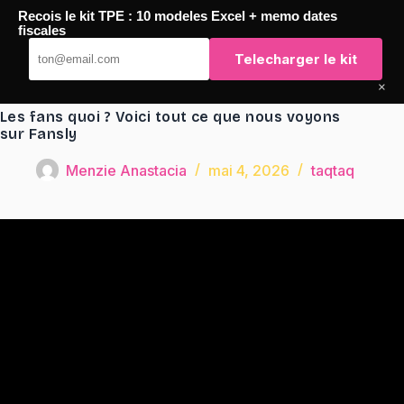
Passer
Recois le kit TPE : 10 modeles Excel + memo dates
au
TaqTaq
fiscales
contenu
Telecharger le kit
×
Les fans quoi ? Voici tout ce que nous voyons
sur Fansly
Menzie Anastacia
mai 4, 2026
taqtaq