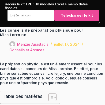
Passer
Recois le kit TPE : 10 modeles Excel + memo dates
au
TaqTaq
fiscales
contenu
Telecharger le kit
×
Les conseils de préparation physique pour
Miss Lorraine
Menzie Anastacia
juillet 17, 2024
Conseils et Astuces
La préparation physique est un élément essentiel pour les
candidates au concours de Miss Lorraine. En effet, pour
briller sur scène et convaincre le jury, une bonne condition
physique est primordiale. Voici donc quelques conseils
pour une préparation physique réussie.
Table des matières