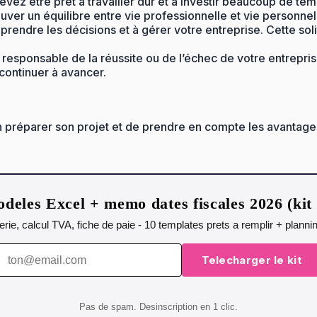
evez être prêt à travailler dur et à investir beaucoup de te
trouver un équilibre entre vie professionnelle et vie personnel
 prendre les décisions et à gérer votre entreprise. Cette sol
 responsable de la réussite ou de l’échec de votre entreprise
 continuer à avancer.
en préparer son projet et de prendre en compte les avantages
deles Excel + memo dates fiscales 2026 (ki
orerie, calcul TVA, fiche de paie - 10 templates prets a remplir + plann
Telecharger le kit
Pas de spam. Desinscription en 1 clic.