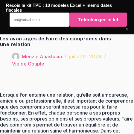
Passer
Recois le kit TPE : 10 modeles Excel + memo dates
au
TaqTaq
fiscales
contenu
Telecharger le kit
×
Les avantages de faire des compromis dans
une relation
Menzie Anastacia
juillet 11, 2024
Vie de Couple
Lorsque l’on entame une relation, qu’elle soit amoureuse,
amicale ou professionnelle, il est important de comprendre
que des compromis seront nécessaires pour la faire
fonctionner. En effet, chaque personne a ses propres
besoins, ses propres opinions et ses propres valeurs. Faire
des compromis permet de trouver un équilibre et de
maintenir une relation saine et harmonieuse. Dans cet