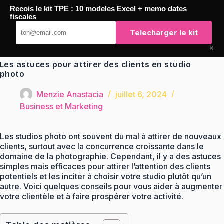
Passer
Recois le kit TPE : 10 modeles Excel + memo dates
au
TaqTaq
fiscales
contenu
Telecharger le kit
×
Les astuces pour attirer des clients en studio
photo
Menzie Anastacia
juillet 6, 2024
Business et Marketing
Les studios photo ont souvent du mal à attirer de nouveaux
clients, surtout avec la concurrence croissante dans le
domaine de la photographie. Cependant, il y a des astuces
simples mais efficaces pour attirer l’attention des clients
potentiels et les inciter à choisir votre studio plutôt qu’un
autre. Voici quelques conseils pour vous aider à augmenter
votre clientèle et à faire prospérer votre activité.