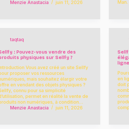
Man. 
Menzie Anastacia
juin 11, 2026
taqtaq
Sellfy : Pouvez-vous vendre des
Sell
produits physiques sur Sellfy ?
élég
lign
Introduction Vous avez créé un site Sellfy
Pourq
pour proposer vos ressources
en li
numériques, mais souhaitez élargir votre
doit 
offre en vendant des objets physiques ?
nombr
Sellfy, connu pour sa simplicité
comm
d’utilisation, permet en réalité la vente de
produ
produits non numériques, à condition…
comp
Menzie Anastacia
juin 11, 2026