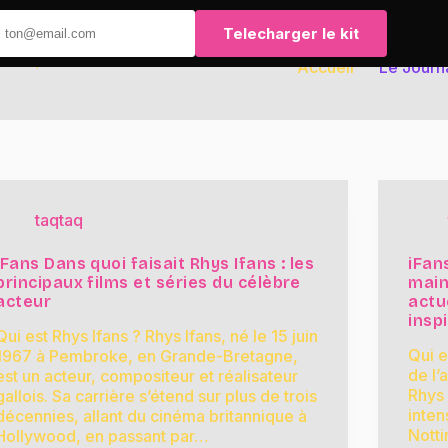
Telecharger le kit
Accueil
Le Journ
taqtaq
iFans Dans quoi faisait Rhys Ifans : les
iFan
principaux films et séries du célèbre
main
acteur
actu
insp
Qui est Rhys Ifans ? Rhys Ifans, né le 15 juin
Qui e
1967 à Pembroke, en Grande-Bretagne,
de l’
est un acteur, compositeur et réalisateur
Rhys 
gallois. Sa carrière s’étend sur plus de trois
inte
décennies, allant du cinéma britannique à
Notti
Hollywood, en passant par…