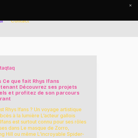
×
al
Contact
taqtaq
s Ce que fait Rhys Ifans
tenant Découvrez ses projets
els et profitez de son parcours
irant
st Rhys Ifans ? Un voyage artistique
abcès à la lumière L’acteur gallois
Ifans est surtout connu pour ses rôles
nses dans Le masque de Zorro,
ng Hill ou même L’incroyable Spider-