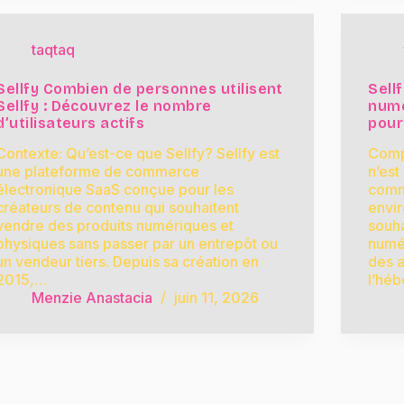
taqtaq
Sellfy Combien de personnes utilisent
Sell
Sellfy : Découvrez le nombre
numé
d’utilisateurs actifs
pour
Contexte: Qu’est-ce que Sellfy? Sellfy est
Comp
une plateforme de commerce
n’est
électronique SaaS conçue pour les
comm
créateurs de contenu qui souhaitent
envi
vendre des produits numériques et
souha
physiques sans passer par un entrepôt ou
numér
un vendeur tiers. Depuis sa création en
des 
2015,…
l’héb
Menzie Anastacia
juin 11, 2026