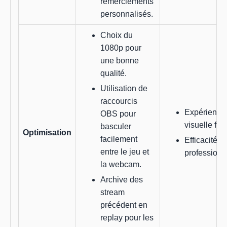
remerciements
personnalisés.
Choix du
1080p pour
une bonne
qualité.
Utilisation de
raccourcis
Expérience
OBS pour
visuelle flui
basculer
Optimisation
facilement
Efficacité et
entre le jeu et
professionn
la webcam.
Archive des
stream
précédent en
replay pour les