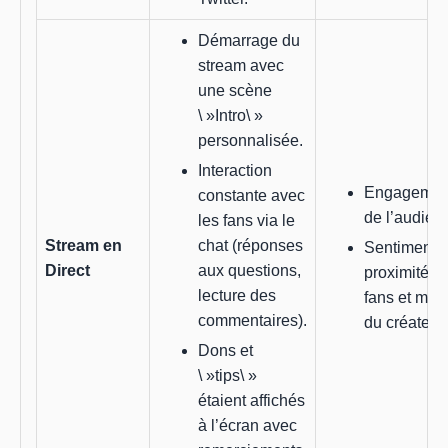
Démarrage du
stream avec
une scène
\ »Intro\ »
personnalisée.
Interaction
Engagement
constante avec
de l’audien
les fans via le
Stream en
chat (réponses
Sentiment 
Direct
aux questions,
proximité a
lecture des
fans et moti
commentaires).
du créateur.
Dons et
\ »tips\ »
étaient affichés
à l’écran avec