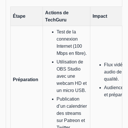
Actions de
Étape
Impact
TechGuru
Test de la
connexion
Internet (100
Mbps en fibre).
Utilisation de
Flux vidéo e
OBS Studio
audio de ha
avec une
qualité.
Préparation
webcam HD et
Audience i
un micro USB.
et préparée
Publication
d’un calendrier
des streams
sur Patreon et
Twitter.