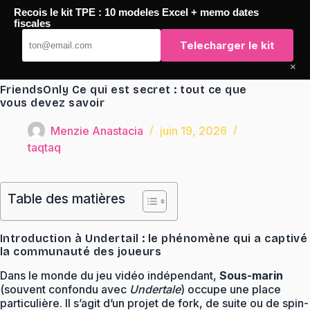
Passer
Recois le kit TPE : 10 modeles Excel + memo dates
au
TaqTaq
fiscales
contenu
Telecharger le kit
×
FriendsOnly Ce qui est secret : tout ce que
vous devez savoir
Menzie Anastacia
juin 19, 2026
taqtaq
Table des matières
Introduction à Undertail : le phénomène qui a captivé
la communauté des joueurs
Dans le monde du jeu vidéo indépendant,
Sous-marin
(souvent confondu avec
Undertale
) occupe une place
particulière. Il s’agit d’un projet de fork, de suite ou de spin-