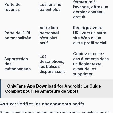
fermeture à
Perte de
Les fans ne
l’avance, offrez un
revenus
paient plus
dernier contenu
gratuit.
Votre lien
Redirigez votre
Perte de l’URL
personnel
URL vers un autre
personnalisée
n’est plus
site Web ou un
actif
autre profil social.
Copiez et collez
Les
Suppression
ces éléments dans
descriptions,
des
un fichier texte
les balises
métadonnées
avant de les
disparaissent
supprimer.
OnlyFans App Download for Android : Le Guide
Complet pour les Amateurs de Sport
Astuce: Vérifiez les abonnements actifs
Si vous avez des abonnements récurrents, annulez-les via