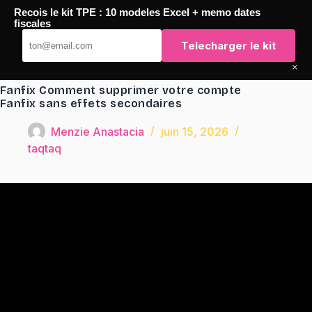
Passer
Recois le kit TPE : 10 modeles Excel + memo dates
au
TaqTaq
fiscales
contenu
Telecharger le kit
×
Fanfix Comment supprimer votre compte
Fanfix sans effets secondaires
Menzie Anastacia
juin 15, 2026
taqtaq