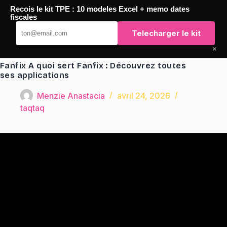
Passer
Recois le kit TPE : 10 modeles Excel + memo dates
au
TaqTaq
fiscales
contenu
Telecharger le kit
×
Fanfix A quoi sert Fanfix : Découvrez toutes
ses applications
Menzie Anastacia
avril 24, 2026
taqtaq