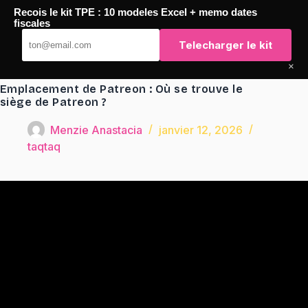
Passer
Recois le kit TPE : 10 modeles Excel + memo dates
au
TaqTaq
fiscales
contenu
Telecharger le kit
×
Emplacement de Patreon : Où se trouve le
siège de Patreon ?
Menzie Anastacia
janvier 12, 2026
taqtaq