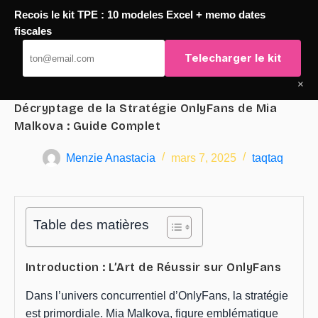
Recois le kit TPE : 10 modeles Excel + memo dates
Passer
fiscales
TaqTaq
au
Telecharger le kit
contenu
×
Décryptage de la Stratégie OnlyFans de Mia
Malkova : Guide Complet
Menzie Anastacia
mars 7, 2025
taqtaq
Table des matières
Introduction : L’Art de Réussir sur OnlyFans
Dans l’univers concurrentiel d’OnlyFans, la stratégie
est primordiale. Mia Malkova, figure emblématique