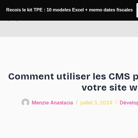
Passer
au
Recois le kit TPE : 10 modeles Excel + memo dates fiscales
contenu
TaqTaq
Comment utiliser les CMS p
votre site 
Menzie Anastacia
juillet 3, 2024
Dévelo