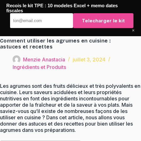
Passer
Recois le kit TPE : 10 modeles Excel + memo dates
au
TaqTaq
fiscales
contenu
Telecharger le kit
×
Comment utiliser les agrumes en cuisine :
astuces et recettes
Menzie Anastacia
juillet 3, 2024
Ingrédients et Produits
Les agrumes sont des fruits délicieux et très polyvalents en
cuisine. Leurs saveurs acidulées et leurs propriétés
nutritives en font des ingrédients incontournables pour
apporter de la fraîcheur et de la saveur à vos plats. Mais
saviez-vous qu’il existe de nombreuses façons de les
utiliser en cuisine ? Dans cet article, nous allons vous
donner des astuces et des recettes pour bien utiliser les
agrumes dans vos préparations.