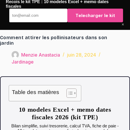
Passer
Recois le kit TPE : 10 modeles Excel + memo dates
au
fiscales
TaqTaq
contenu
Telecharger le kit
×
Comment attirer les pollinisateurs dans son
jardin
Menzie Anastacia
juin 28, 2024
Jardinage
Table des matières
10 modeles Excel + memo dates
fiscales 2026 (kit TPE)
Bilan simplifie, suivi tresorerie, calcul TVA, fiche de paie -