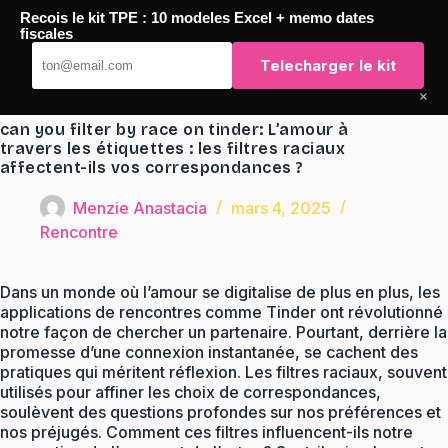
Passer
Recois le kit TPE : 10 modeles Excel + memo dates
au
TaqTaq
fiscales
contenu
Telecharger le kit
×
can you filter by race on tinder: L’amour à
travers les étiquettes : les filtres raciaux
affectent-ils vos correspondances ?
Menzie Anastacia
mars 4, 2025
Rencontre
Dans un monde où l’amour se digitalise de plus en plus, les
applications de rencontres comme Tinder ont révolutionné
notre façon de chercher un partenaire. Pourtant, derrière la
promesse d’une connexion instantanée, se cachent des
pratiques qui méritent réflexion. Les filtres raciaux, souvent
utilisés pour affiner les choix de correspondances,
soulèvent des questions profondes sur nos préférences et
nos préjugés. Comment ces filtres influencent-ils notre