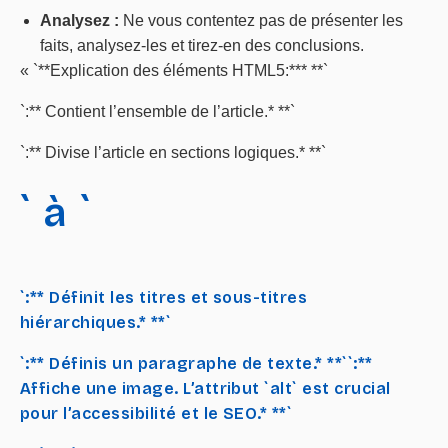
Analysez :
Ne vous contentez pas de présenter les
faits, analysez-les et tirez-en des conclusions.
« `**Explication des éléments HTML5:*** **`
`:** Contient l’ensemble de l’article.* **`
`:** Divise l’article en sections logiques.* **`
` à `
`:** Définit les titres et sous-titres
hiérarchiques.* **`
`:** Définis un paragraphe de texte.* **`
`:**
Affiche une image. L’attribut `alt` est crucial
pour l’accessibilité et le SEO.* **`