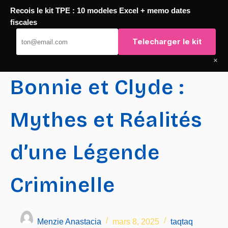
Recois le kit TPE : 10 modeles Excel + memo dates
Passer
fiscales
TaqTaq
au
Telecharger le kit
contenu
×
Bonnie et Clyde :
Mythes et Réalités
d’une Légende
Criminelle
Menzie Anastacia
mars 8, 2025
taqtaq