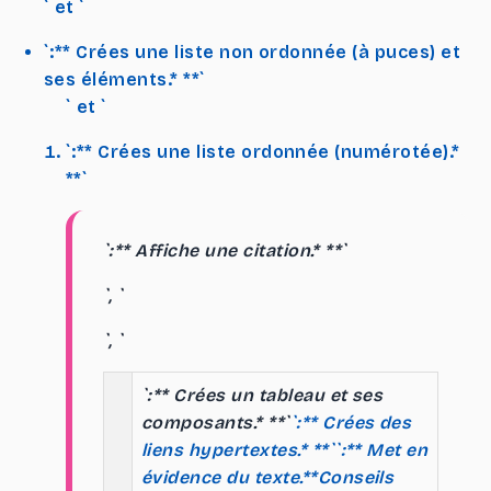
` et `
`:** Crées une liste non ordonnée (à puces) et
ses éléments.* **`
` et `
`:** Crées une liste ordonnée (numérotée).*
**`
`:** Affiche une citation.* **`
`, `
`, `
`:** Crées un tableau et ses
composants.* **`
`:** Crées des
liens hypertextes.* **`
`:** Met en
évidence du texte.**Conseils